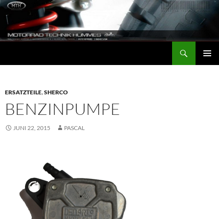
Zum
Inhalt
springen
Suchen
Motorrad-Technik-Hummes
PRIMÄR
MENÜ
ERSATZTEILE
,
SHERCO
BENZINPUMPE
JUNI 22, 2015
PASCAL