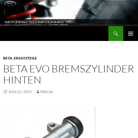
Zum
Inhalt
springen
Suchen
Motorrad-Technik-Hummes
PRIMÄR
MENÜ
BETA
,
ERSATZTEILE
BETA EVO BREMSZYLINDER
HINTEN
JUNI 22, 2015
PASCAL