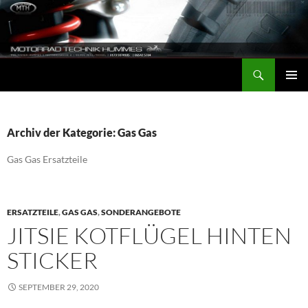
Zum
Inhalt
springen
Suchen
Motorrad-Technik-Hummes
PRIMÄR
MENÜ
Archiv der Kategorie: Gas Gas
Gas Gas Ersatzteile
ERSATZTEILE
,
GAS GAS
,
SONDERANGEBOTE
JITSIE KOTFLÜGEL HINTEN
STICKER
SEPTEMBER 29, 2020