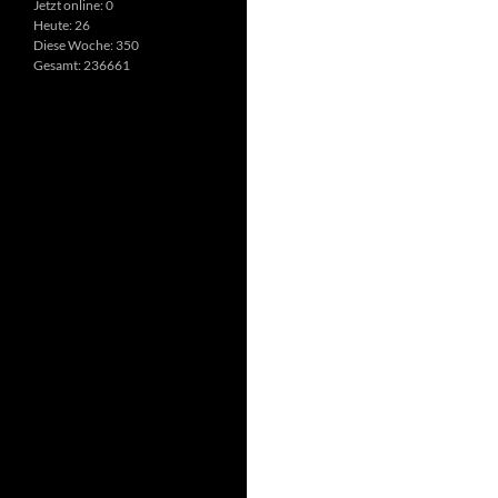
Jetzt online: 0
Heute: 26
Diese Woche: 350
Gesamt: 236661