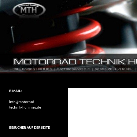
Zum
Inhalt
springen
Suchen
Motorrad-Technik-Hummes
Trialbekleidung und Zubehör
E-MAIL:
info@motorrad-
technik-hummes.de
BESUCHER AUF DER SEITE