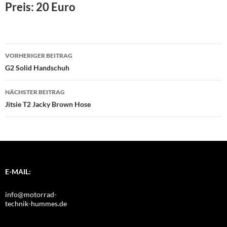
Preis: 20 Euro
Beitragsnavigation
VORHERIGER BEITRAG
G2 Solid Handschuh
NÄCHSTER BEITRAG
Jitsie T2 Jacky Brown Hose
E-MAIL:
info@motorrad-
technik-hummes.de