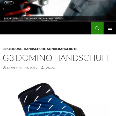
Zum
Inhalt
springen
Suchen
Motorrad-Technik-Hummes
PRIMÄR
MENÜ
BEKLEIDUNG
,
HANDSCHUHE
,
SONDERANGEBOTE
G3 DOMINO HANDSCHUH
NOVEMBER 16, 2019
PASCAL