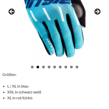
Größen:
L / XL in blau
XXL in schwarz weiß
XL in rot/türkis