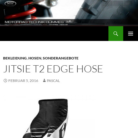
Zum
Inhalt
springen
Suchen
Motorrad-Technik-Hummes
PRIMÄR
MENÜ
BEKLEIDUNG
,
HOSEN
,
SONDERANGEBOTE
JITSIE T2 EDGE HOSE
FEBRUAR 5, 2016
PASCAL