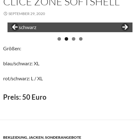
CLICE ZONE SOFTSHELL
SEPTEMBER 29, 2020
rot/schwarz
blau/schwarz
Größen:
blau/schwarz: XL
rot/schwarz: L / XL
Preis: 50 Euro
BEKLEIDUNG
,
JACKEN
,
SONDERANGEBOTE