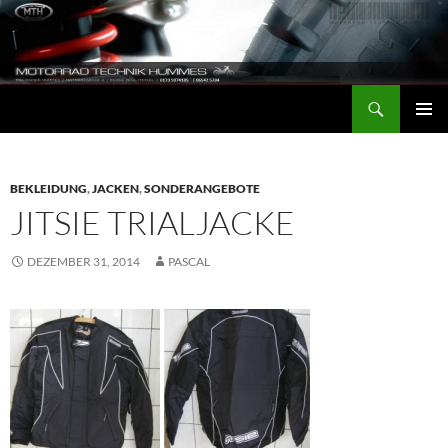
Zum
Inhalt
springen
Suchen
Motorrad-Technik-Hummes
PRIMÄR
MENÜ
BEKLEIDUNG
,
JACKEN
,
SONDERANGEBOTE
JITSIE TRIALJACKE
DEZEMBER 31, 2014
PASCAL